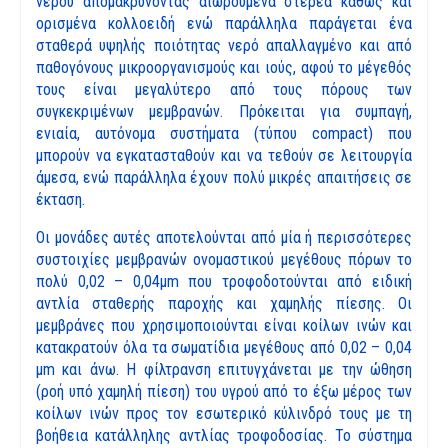
νερού απομακρύνοντας αιωρούμενα στερεά καθώς και
ορισμένα κολλοειδή ενώ παράλληλα παράγεται ένα
σταθερά υψηλής ποιότητας νερό απαλλαγμένο και από
παθογόνους μικροοργανισμούς και ιούς, αφού το μέγεθός
τους είναι μεγαλύτερο από τους πόρους των
συγκεκριμένων μεμβρανών. Πρόκειται για συμπαγή,
ενιαία, αυτόνομα συστήματα (τύπου compact) που
μπορούν να εγκατασταθούν και να τεθούν σε λειτουργία
άμεσα, ενώ παράλληλα έχουν πολύ μικρές απαιτήσεις σε
έκταση.
Οι μονάδες αυτές αποτελούνται από μία ή περισσότερες
συστοιχίες μεμβρανών ονομαστικού μεγέθους πόρων το
πολύ 0,02 – 0,04μm που τροφοδοτούνται από ειδική
αντλία σταθερής παροχής και χαμηλής πίεσης. Οι
μεμβράνες που χρησιμοποιούνται είναι κοίλων ινών και
κατακρατούν όλα τα σωματίδια μεγέθους από 0,02 – 0,04
μm και άνω. Η φίλτρανση επιτυγχάνεται με την ώθηση
(ροή υπό χαμηλή πίεση) του υγρού από το έξω μέρος των
κοίλων ινών προς τον εσωτερικό κύλινδρό τους με τη
βοήθεια κατάλληλης αντλίας τροφοδοσίας. Το σύστημα