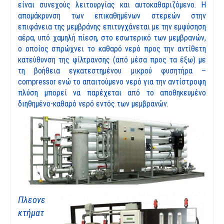
είναι συνεχούς λειτουργίας και αυτοκαθαριζόμενο. Η
απομάκρυνση των επικαθημένων στερεών στην
επιφάνεια της μεμβράνης επιτυγχάνεται με την εμφύσηση
αέρα, υπό χαμηλή πίεση, στο εσωτερικό των μεμβρανών,
ο οποίος σπρώχνει το καθαρό νερό προς την αντίθετη
κατεύθυνση της φίλτρανσης (από μέσα προς τα έξω) με
τη βοήθεια εγκατεστημένου μικρού φυσητήρα –
compressor ενώ το απαιτούμενο νερό για την αντίστροφη
πλύση μπορεί να παρέχεται από το αποθηκευμένο
διηθημένο-καθαρό νερό εντός των μεμβρανών.
Πλεονε
κτήματ