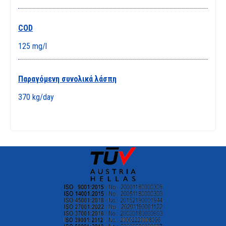
COD
125 mg/l
Παραγόμενη συνολικά λάσπη
370 kg/day