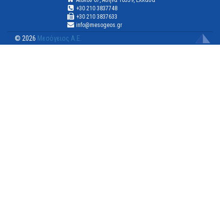
+30 210 3837748
+30 210 3837633
info@mesogeos.gr
© 2026
Μεσόγειος Α.Ε.